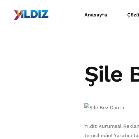
Anasayfa
Çözü
Mat
Dijit
Şile 
Prom
Yıldız Kurumsal Reklam
temsil edin! Yaratıcı t