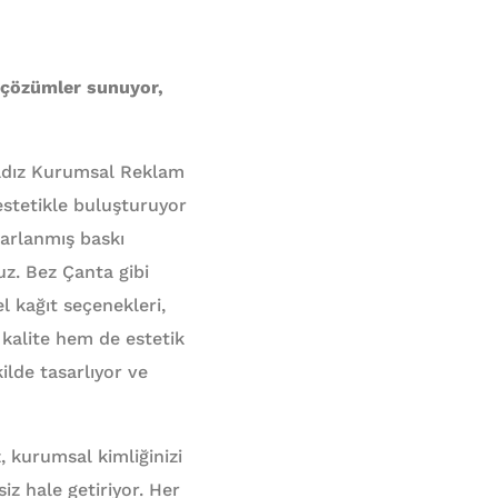
i çözümler sunuyor,
Yıldız Kurumsal Reklam
estetikle buluşturuyor
sarlanmış baskı
uz. Bez Çanta gibi
l kağıt seçenekleri,
m kalite hem de estetik
ilde tasarlıyor ve
z, kurumsal kimliğinizi
siz hale getiriyor. Her