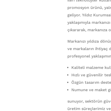
ileri teknolojiler kull
promosyon ürünü, yalnı
geliyor. Yıldız Kurums
yaklaşımıyla markanızı 
çıkararak, markanıza ol
Markanızı yıldıza dönü
ve markaların ihtiyaç
profesyonel yaklaşımı
Kaliteli malzeme kull
Hızlı ve güvenilir t
Özgün tasarım desteği
Numune ve maket gön
sunuyor, sektörün güve
üretim süreçlerimiz ve 