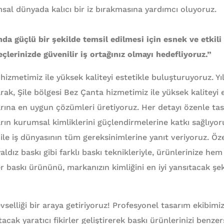
msal dünyada kalıcı bir iz bırakmasına yardımcı oluyoruz.
da güçlü bir şekilde temsil edilmesi için esnek ve etkil
çlerinizde güvenilir iş ortağınız olmayı hedefliyoruz.”
 hizmetimiz ile yüksek kaliteyi estetikle buluşturuyoruz. 
rak, Şile bölgesi Bez Çanta hizmetimiz ile yüksek kaliteyi 
arına en uygun çözümleri üretiyoruz. Her detayı özenle ta
rın kurumsal kimliklerini güçlendirmelerine katkı sağlıyor
ile iş dünyasının tüm gereksinimlerine yanıt veriyoruz. Öze
ldız baskı gibi farklı baskı teknikleriyle, ürünlerinize he
r baskı ürününü, markanızın kimliğini en iyi yansıtacak şek
levselliği bir araya getiriyoruz! Profesyonel tasarım ekibimi
acak yaratıcı fikirler geliştirerek baskı ürünlerinizi benzer