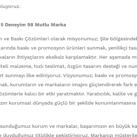
oluyoruz.
 5 Deneyim 98 Mutlu Marka
m ve Baskı Çözümleri olarak misyonumuz; Şile bölgesindek
larında baskı ve promosyon ürünleri sunmak, yenilikçi tasa
kaların ihtiyaçlarını eksiksiz karşılamaktır. Her aşamada 
iteli malzeme, hızlı teslimat, özgün tasarım desteği ve nu
et sunmayı ilke ediniyoruz. Vizyonumuz; baskı ve promos
mak, kurumların ve markaların imajını güçlendirerek fark 
zümlerle kalıcı bir etki yaratmaktır. Yaratıcılık, kalite ve 
ımızın kurumsal dünyada güçlü bir şekilde konumlanmasına
 sunduğumuz kurum ve markalar, başarımızın en büyük kan
ize duyduğumuz titizlikle pekiştiriyoruz. Markanızı müşteril