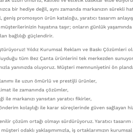
anarak uzun ömürlü, kaliteli ve estetik baskılar elde ediyor
zca bir hediye değil, aynı zamanda markanızın sürekli hatı
al, geniş promosyon ürün kataloğu, yaratıcı tasarım anlayış
müşterilerinizin hayatına taşır; onların günlük yaşamında s
an bağlılığı güçlendirir.
ştürüyoruz! Yıldız Kurumsal Reklam ve Baskı Çözümleri ol
 duyduğu tüm Bez Çanta ürünlerini tek merkezden sunuyo
mızla yanınızda oluyoruz. Müşteri memnuniyetini ön pland
anımı ile uzun ömürlü ve prestijli ürünler,
eslimat ile zamanında çözümler,
 ile markanızı yansıtan yaratıcı fikirler,
derim kolaylığı ile karar süreçlerinde güven sağlayan hi
nilir çözüm ortağı olmayı sürdürüyoruz. Yaratıcı tasarım an
müşteri odaklı yaklaşımımızla, iş ortaklarımızın kurumsal 