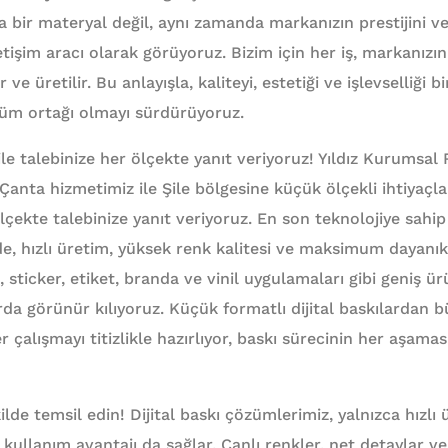
 bir materyal değil, aynı zamanda markanızın prestijini ve 
etişim aracı olarak görüyoruz. Bizim için her iş, markanızın 
r ve üretilir. Bu anlayışla, kaliteyi, estetiği ve işlevselliği 
züm ortağı olmayı sürdürüyoruz.
le talebinize her ölçekte yanıt veriyoruz! Yıldız Kurumsal
Çanta hizmetimiz ile Şile bölgesine küçük ölçekli ihtiyaç
lçekte talebinize yanıt veriyoruz. En son teknolojiye sahip 
e, hızlı üretim, yüksek renk kalitesi ve maksimum dayanıklı
 sticker, etiket, branda ve vinil uygulamaları gibi geniş ürü
rda görünür kılıyoruz. Küçük formatlı dijital baskılardan b
çalışmayı titizlikle hazırlıyor, baskı sürecinin her aşamas
lde temsil edin! Dijital baskı çözümlerimiz, yalnızca hızlı 
llanım avantajı da sağlar. Canlı renkler, net detaylar v