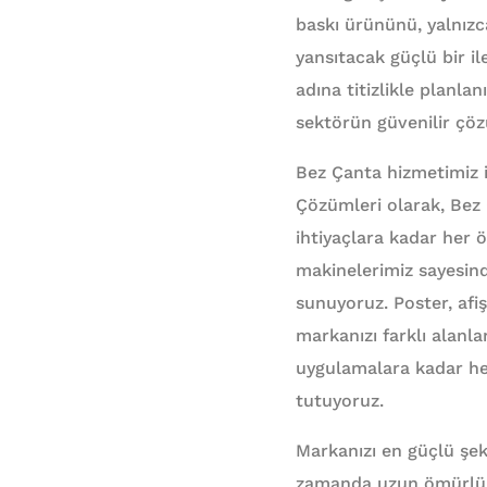
baskı ürününü, yalnızca
yansıtacak güçlü bir il
adına titizlikle planlanı
sektörün güvenilir çö
Bez Çanta hizmetimiz i
Çözümleri olarak, Bez 
ihtiyaçlara kadar her ö
makinelerimiz sayesind
sunuyoruz. Poster, afiş,
markanızı farklı alanla
uygulamalara kadar her 
tutuyoruz.
Markanızı en güçlü şeki
zamanda uzun ömürlü ku