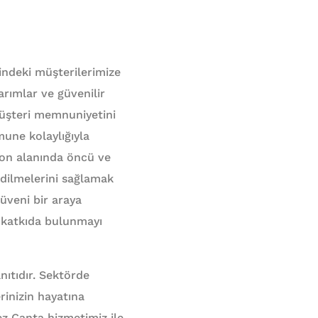
ndeki müşterilerimize
rımlar ve güvenilir
müşteri memnuniyetini
mune kolaylığıyla
yon alanında öncü ve
edilmelerini sağlamak
güveni bir araya
 katkıda bulunmayı
ıtıdır. Sektörde
erinizin hayatına
ez Çanta hizmetimiz ile