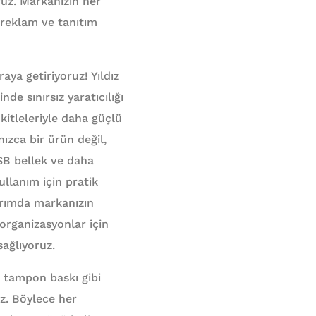
ruz. Markanızın her
 reklam ve tanıtım
raya getiriyoruz! Yıldız
e sınırsız yaratıcılığı
 kitleleriyle daha güçlü
ızca bir ürün değil,
 USB bellek ve daha
ullanım için pratik
sarımda markanızın
 organizasyonlar için
sağlıyoruz.
e tampon baskı gibi
uz. Böylece her