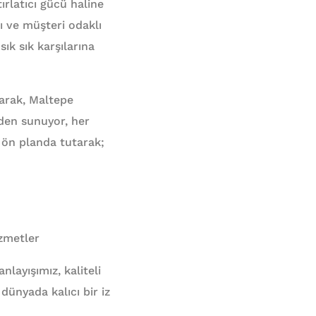
rlatıcı gücü haline
ı ve müşteri odaklı
ık sık karşılarına
arak, Maltepe
den sunuyor, her
 ön planda tutarak;
zmetler
layışımız, kaliteli
dünyada kalıcı bir iz