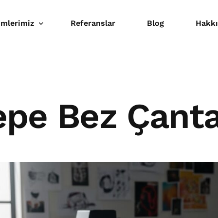
mlerimiz
Referanslar
Blog
Hakk
baa
al Baskı
epe Bez Çant
osyon Ürünler