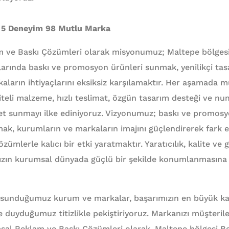
 5 Deneyim 98 Mutlu Marka
m ve Baskı Çözümleri olarak misyonumuz; Maltepe bölgesi
larında baskı ve promosyon ürünleri sunmak, yenilikçi tasa
kaların ihtiyaçlarını eksiksiz karşılamaktır. Her aşamada 
iteli malzeme, hızlı teslimat, özgün tasarım desteği ve nu
et sunmayı ilke ediniyoruz. Vizyonumuz; baskı ve promos
mak, kurumların ve markaların imajını güçlendirerek fark 
zümlerle kalıcı bir etki yaratmaktır. Yaratıcılık, kalite ve 
ımızın kurumsal dünyada güçlü bir şekilde konumlanmasına
 sunduğumuz kurum ve markalar, başarımızın en büyük kan
ize duyduğumuz titizlikle pekiştiriyoruz. Markanızı müşteril
msal Reklam ve Baskı Çözümleri olarak, Maltepe bölgesi B