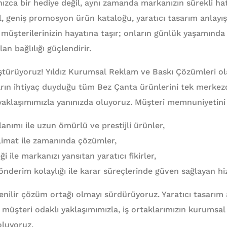
zca bir hediye değil, aynı zamanda markanızın sürekli hatı
al, geniş promosyon ürün kataloğu, yaratıcı tasarım anlayış
müşterilerinizin hayatına taşır; onların günlük yaşamında s
an bağlılığı güçlendirir.
ştürüyoruz! Yıldız Kurumsal Reklam ve Baskı Çözümleri ol
rın ihtiyaç duyduğu tüm Bez Çanta ürünlerini tek merkez
aklaşımımızla yanınızda oluyoruz. Müşteri memnuniyetini
anımı ile uzun ömürlü ve prestijli ürünler,
eslimat ile zamanında çözümler,
 ile markanızı yansıtan yaratıcı fikirler,
derim kolaylığı ile karar süreçlerinde güven sağlayan hi
nilir çözüm ortağı olmayı sürdürüyoruz. Yaratıcı tasarım an
müşteri odaklı yaklaşımımızla, iş ortaklarımızın kurumsal 
oluyoruz.