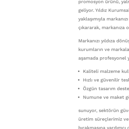
promosyon ürünü, yalnı
geliyor. Yıldız Kurums
yaklaşımıyla markanızı 
çıkararak, markanıza ol
Markanızı yıldıza dönü
kurumların ve markala
aşamada profesyonel y
Kaliteli malzeme kull
Hızlı ve güvenilir t
Özgün tasarım desteği
Numune ve maket gön
sunuyor, sektörün güve
üretim süreçlerimiz ve 
bırakmasına yardımcı 