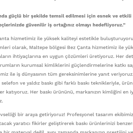
da güçlü bir şekilde temsil edilmesi için esnek ve etkil
çlerinizde güvenilir iş ortağınız olmayı hedefliyoruz.”
nta hizmetimiz ile yüksek kaliteyi estetikle buluşturuyoru
eri olarak, Maltepe bölgesi Bez Çanta hizmetimiz ile yüks
arın ihtiyaçlarına en uygun çözümleri üretiyoruz. Her de
urumların kurumsal kimliklerini güçlendirmelerine katkı sa
miz ile iş dünyasının tüm gereksinimlerine yanıt veriyoruz
selefon ve yaldız baskı gibi farklı baskı teknikleriyle, ürü
er katıyoruz. Her baskı ürününü, markanızın kimliğini en iy
z.
levselliği bir araya getiriyoruz! Profesyonel tasarım ekibimi
acak yaratıcı fikirler geliştirerek baskı ürünlerinizi benzer
 bir materyal değil, aynı zamanda markanızın prestijini ve 