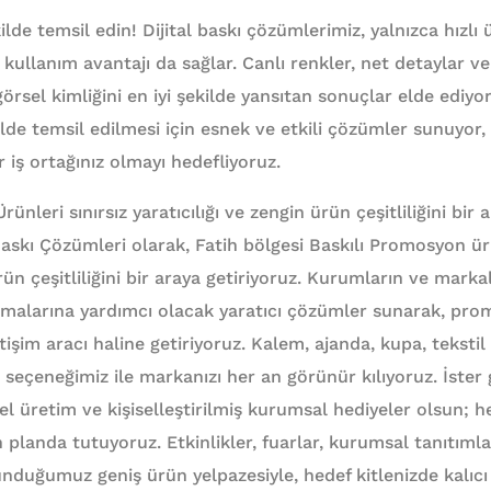
lde temsil edin! Dijital baskı çözümlerimiz, yalnızca hızlı 
llanım avantajı da sağlar. Canlı renkler, net detaylar v
örsel kimliğini en iyi şekilde yansıtan sonuçlar elde ediyo
lde temsil edilmesi için esnek ve etkili çözümler sunuyor,
r iş ortağınız olmayı hedefliyoruz.
leri sınırsız yaratıcılığı ve zengin ürün çeşitliliğini bir a
kı Çözümleri olarak, Fatih bölgesi Baskılı Promosyon ürü
rün çeşitliliğini bir araya getiriyoruz. Kurumların ve markal
rmalarına yardımcı olacak yaratıcı çözümler sunarak, pro
letişim aracı haline getiriyoruz. Kalem, ajanda, kupa, teksti
 seçeneğimiz ile markanızı her an görünür kılıyoruz. İster
zel üretim ve kişiselleştirilmiş kurumsal hediyeler olsun; 
 planda tutuyoruz. Etkinlikler, fuarlar, kurumsal tanıtıml
unduğumuz geniş ürün yelpazesiyle, hedef kitlenizde kalıcı 