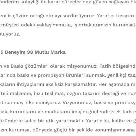
derim kolaylığı ile karar süreçlerinde güven sağlayan hi
nilir çözüm ortağı olmayı sürdürüyoruz. Yaratıcı tasarım an
müşteri odaklı yaklaşımımızla, iş ortaklarımızın kurumsal 
oluyoruz.
 5 Deneyim 98 Mutlu Marka
m ve Baskı Çözümleri olarak misyonumuz; Fatih bölgesind
larında baskı ve promosyon ürünleri sunmak, yenilikçi tasa
kaların ihtiyaçlarını eksiksiz karşılamaktır. Her aşamada 
iteli malzeme, hızlı teslimat, özgün tasarım desteği ve nu
et sunmayı ilke ediniyoruz. Vizyonumuz; baskı ve promos
mak, kurumların ve markaların imajını güçlendirerek fark 
zümlerle kalıcı bir etki yaratmaktır. Yaratıcılık, kalite ve 
ımızın kurumsal dünyada güçlü bir şekilde konumlanmasına