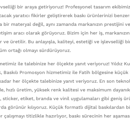
levselliği bir araya getiriyoruz! Profesyonel tasarım ekibimi
acak yaratıcı fikirler geliştirerek baskı ürünlerinizi benzer
 bir materyal değil, aynı zamanda markanızın prestijini ve 
etişim aracı olarak görüyoruz. Bizim için her iş, markanızın 
r ve üretilir. Bu anlayışla, kaliteyi, estetiği ve işlevselliği 
züm ortağı olmayı sürdürüyoruz.
etimiz ile talebinize her ölçekte yanıt veriyoruz! Yıldız 
, Baskılı Promosyon hizmetimiz ile Fatih bölgesine küçük ö
adar her ölçekte talebinize yanıt veriyoruz. En son teknolo
e, hızlı üretim, yüksek renk kalitesi ve maksimum dayanıklı
 sticker, etiket, branda ve vinil uygulamaları gibi geniş ürü
rda görünür kılıyoruz. Küçük formatlı dijital baskılardan b
çalışmayı titizlikle hazırlıyor, baskı sürecinin her aşamas