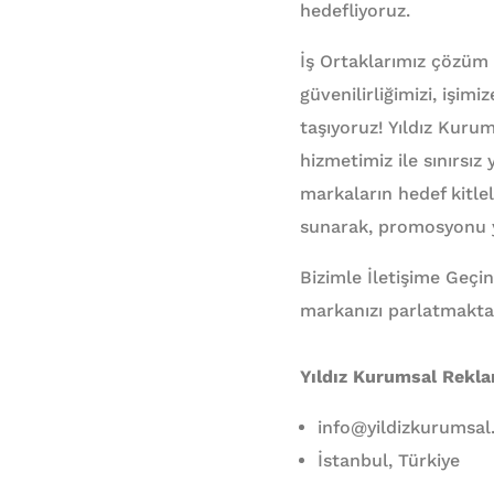
hedefliyoruz.
İş Ortaklarımız çözüm
güvenilirliğimizi, işim
taşıyoruz! Yıldız Kuru
hizmetimiz ile sınırsız 
markaların hedef kitle
sunarak, promosyonu yal
Bizimle İletişime Geçin
markanızı parlatmakta
Yıldız Kurumsal Rekl
info@yildizkurumsa
İstanbul, Türkiye