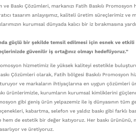
 ve Baskı Çözümleri, markanızı Fatih Baskılı Promosyon h
ratıcı tasarım anlayışımız, kaliteli üretim süreçlerimiz ve 
aklarımızın kurumsal dünyada kalıcı bir iz bırakmasına yard
da güçlü bir şekilde temsil edilmesi için esnek ve etkil
çlerinizde güvenilir iş ortağınız olmayı hedefliyoruz.”
romosyon hizmetimiz ile yüksek kaliteyi estetikle buluşturu
skı Çözümleri olarak, Fatih bölgesi Baskılı Promosyon hi
uşturuyor ve markaların ihtiyaçlarına en uygun çözümleri ür
kı ürünlerimizle, kurumların kurumsal kimliklerini güçlen
omosyon gibi geniş ürün yelpazemiz ile iş dünyasının tüm g
eçenekleri, kabartma, selefon ve yaldız baskı gibi farklı bas
e hem de estetik bir değer katıyoruz. Her baskı ürününü, m
tasarlıyor ve üretiyoruz.