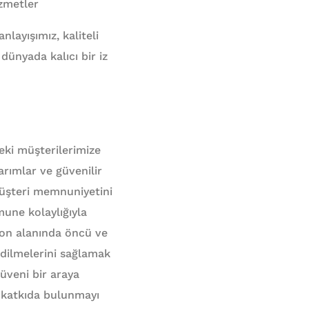
zmetler
layışımız, kaliteli
dünyada kalıcı bir iz
eki müşterilerimize
rımlar ve güvenilir
müşteri memnuniyetini
mune kolaylığıyla
yon alanında öncü ve
edilmelerini sağlamak
güveni bir araya
 katkıda bulunmayı