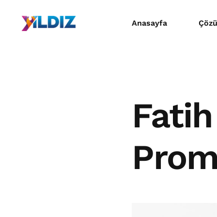
Anasayfa
Çözü
Mat
Dijit
Fatih
Prom
Prom