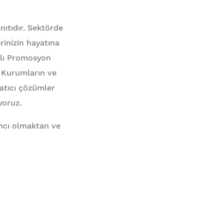
ıtıdır. Sektörde
erinizin hayatına
ılı Promosyon
z. Kurumların ve
ratıcı çözümler
yoruz.
dımcı olmaktan ve