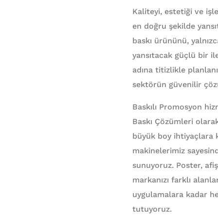
Kaliteyi, estetiği ve iş
en doğru şekilde yansıt
baskı ürününü, yalnızca
yansıtacak güçlü bir il
adına titizlikle planlanı
sektörün güvenilir çö
Baskılı Promosyon hizm
Baskı Çözümleri olarak
büyük boy ihtiyaçlara k
makinelerimiz sayesind
sunuyoruz. Poster, afiş,
markanızı farklı alanla
uygulamalara kadar her 
tutuyoruz.