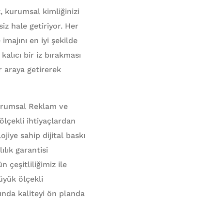
z, kurumsal kimliğinizi
siz hale getiriyor. Her
imajını en iyi şekilde
kalıcı bir iz bırakması
bir araya getirerek
Kurumsal Reklam ve
lçekli ihtiyaçlardan
jiye sahip dijital baskı
lık garantisi
n çeşitliliğimiz ile
üyük ölçekli
ında kaliteyi ön planda