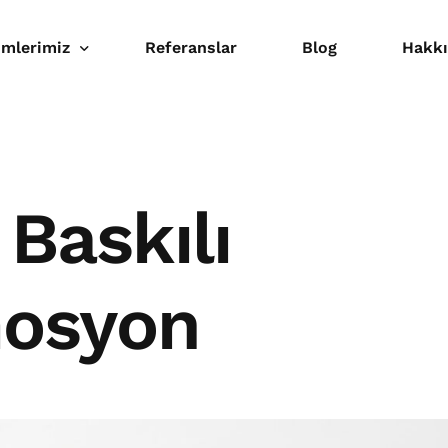
mlerimiz
Referanslar
Blog
Hakk
baa
al Baskı
 Baskılı
osyon Ürünler
osyon