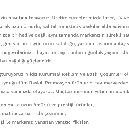
izin hayatına taşıyoruz! Üretim süreçlerimizde lazer, UV v
anarak uzun ömürlü, kaliteli ve estetik baskılar elde ediyor
zca bir hediye değil, aynı zamanda markanızın sürekli hatı
al, geniş promosyon ürün kataloğu, yaratıcı tasarım anlayış
müşterilerinizin hayatına taşır; onların günlük yaşamında s
an bağlılığı güçlendirir.
ştürüyoruz! Yıldız Kurumsal Reklam ve Baskı Çözümleri ol
 duyduğu tüm Baskılı Promosyon ürünlerini tek merkezde
mızla yanınızda oluyoruz. Müşteri memnuniyetini ön pland
anımı ile uzun ömürlü ve prestijli ürünler,
eslimat ile zamanında çözümler,
 ile markanızı yansıtan yaratıcı fikirler,