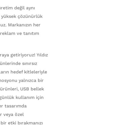
üretim değil aynı
e yüksek çözünürlük
ruz. Markanızın her
 reklam ve tanıtım
raya getiriyoruz! Yıldız
nlerinde sınırsız
arın hedef kitleleriyle
mosyonu yalnızca bir
l ürünleri, USB bellek
 günlük kullanım için
her tasarımda
ar veya özel
bir etki bırakmanızı