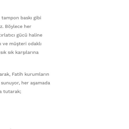
e tampon baskı gibi
uz. Böylece her
rlatıcı gücü haline
ı ve müşteri odaklı
ık sık karşılarına
arak, Fatih kurumların
n sunuyor, her aşamada
a tutarak;