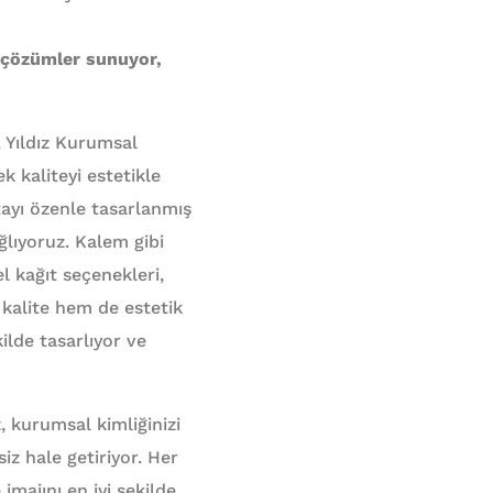
i çözümler sunuyor,
 Yıldız Kurumsal
 kaliteyi estetikle
tayı özenle tasarlanmış
ğlıyoruz. Kalem gibi
l kağıt seçenekleri,
m kalite hem de estetik
ilde tasarlıyor ve
z, kurumsal kimliğinizi
siz hale getiriyor. Her
imajını en iyi şekilde