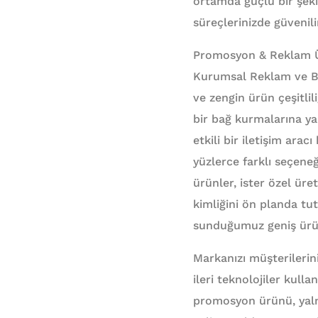
ortamda güçlü bir şeki
süreçlerinizde güvenili
Promosyon & Reklam Ürün
Kurumsal Reklam ve Bas
ve zengin ürün çeşitlil
bir bağ kurmalarına ya
etkili bir iletişim ara
yüzlerce farklı seçeneğ
ürünler, ister özel üre
kimliğini ön planda tut
sunduğumuz geniş ürün y
Markanızı müşterilerin
ileri teknolojiler kull
promosyon ürünü, yalnı