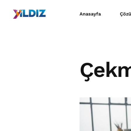
Anasayfa
Çözü
Mat
Dijit
Çekm
Prom