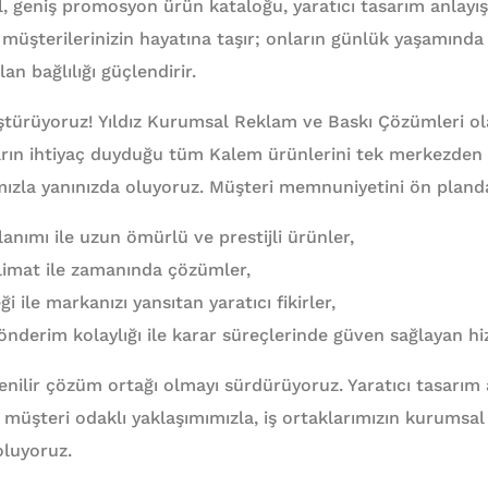
al, geniş promosyon ürün kataloğu, yaratıcı tasarım anlayış
müşterilerinizin hayatına taşır; onların günlük yaşamında s
an bağlılığı güçlendirir.
üştürüyoruz! Yıldız Kurumsal Reklam ve Baskı Çözümleri o
rın ihtiyaç duyduğu tüm Kalem ürünlerini tek merkezden
mızla yanınızda oluyoruz. Müşteri memnuniyetini ön pland
anımı ile uzun ömürlü ve prestijli ürünler,
eslimat ile zamanında çözümler,
 ile markanızı yansıtan yaratıcı fikirler,
derim kolaylığı ile karar süreçlerinde güven sağlayan hi
nilir çözüm ortağı olmayı sürdürüyoruz. Yaratıcı tasarım an
müşteri odaklı yaklaşımımızla, iş ortaklarımızın kurumsal 
oluyoruz.