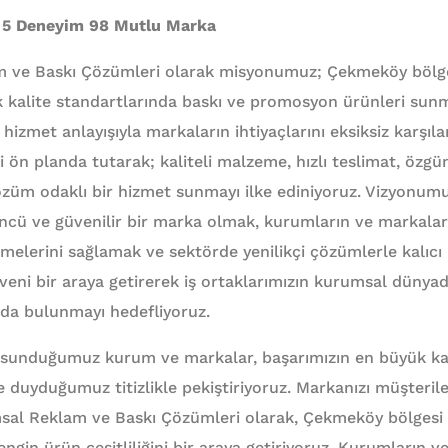
 5 Deneyim 98 Mutlu Marka
m ve Baskı Çözümleri olarak misyonumuz; Çekmeköy bölg
 kalite standartlarında baskı ve promosyon ürünleri sunma
 hizmet anlayışıyla markaların ihtiyaçlarını eksiksiz karşı
ön planda tutarak; kaliteli malzeme, hızlı teslimat, özgü
züm odaklı bir hizmet sunmayı ilke ediniyoruz. Vizyonumu
cü ve güvenilir bir marka olmak, kurumların ve markaları
melerini sağlamak ve sektörde yenilikçi çözümlerle kalıcı 
güveni bir araya getirerek iş ortaklarımızın kurumsal dünya
da bulunmayı hedefliyoruz.
 sunduğumuz kurum ve markalar, başarımızın en büyük kan
ize duyduğumuz titizlikle pekiştiriyoruz. Markanızı müşteril
umsal Reklam ve Baskı Çözümleri olarak, Çekmeköy bölgesi
 zengin ürün çeşitliliğini bir araya getiriyoruz. Kurumların 