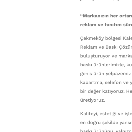
“Markanızın her ortam
reklam ve tanıtım süre
Çekmeköy bölgesi Kalem
Reklam ve Baskı Çözüml
buluşturuyor ve markal
baskı ürünlerimizle, k
geniş ürün yelpazemiz 
kabartma, selefon ve ya
bir değer katıyoruz. He
üretiyoruz.
Kaliteyi, estetiği ve iş
en doğru şekilde yansıt
baskı ürününü, yalnızca