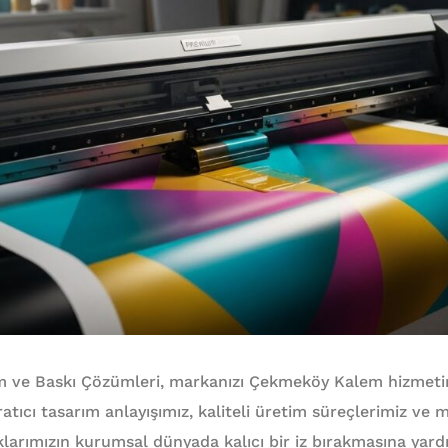
m ve Baskı Çözümleri, markanızı Çekmeköy Kalem hizmetim
ratıcı tasarım anlayışımız, kaliteli üretim süreçlerimiz ve 
aklarımızın kurumsal dünyada kalıcı bir iz bırakmasına yard