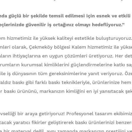
da güçlü bir şekilde temsil edilmesi için esnek ve etkil
çlerinizde güvenilir iş ortağınız olmayı hedefliyoruz.”
 hizmetimiz ile yüksek kaliteyi estetikle buluşturuyoruz.
eri olarak, Çekmeköy bölgesi Kalem hizmetimiz ile yüksek
arın ihtiyaçlarına en uygun çözümleri üretiyoruz. Her de
urumların kurumsal kimliklerini güçlendirmelerine katkı sa
ile iş dünyasının tüm gereksinimlerine yanıt veriyoruz. Öze
ldız baskı gibi farklı baskı teknikleriyle, ürünlerinize he
r baskı ürününü, markanızın kimliğini en iyi yansıtacak şek
levselliği bir araya getiriyoruz! Profesyonel tasarım ekibimi
acak yaratıcı fikirler geliştirerek baskı ürünlerinizi benzer
 bir materyal değil, aynı zamanda markanızın prestijini ve 