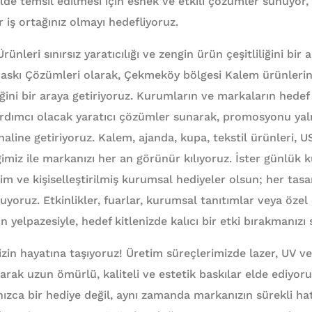
lde temsil edilmesi için esnek ve etkili çözümler sunuyor,
r iş ortağınız olmayı hedefliyoruz.
leri sınırsız yaratıcılığı ve zengin ürün çeşitliliğini bir a
kı Çözümleri olarak, Çekmeköy bölgesi Kalem ürünlerinde 
iğini bir araya getiriyoruz. Kurumların ve markaların hedef
rdımcı olacak yaratıcı çözümler sunarak, promosyonu yaln
cı haline getiriyoruz. Kalem, ajanda, kupa, tekstil ürünleri,
imiz ile markanızı her an görünür kılıyoruz. İster günlük k
tim ve kişiselleştirilmiş kurumsal hediyeler olsun; her ta
uyoruz. Etkinlikler, fuarlar, kurumsal tanıtımlar veya özel
elpazesiyle, hedef kitlenizde kalıcı bir etki bırakmanızı 
izin hayatına taşıyoruz! Üretim süreçlerimizde lazer, UV v
anarak uzun ömürlü, kaliteli ve estetik baskılar elde ediyor
zca bir hediye değil, aynı zamanda markanızın sürekli hatı