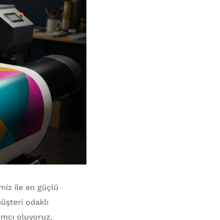
iz ile en güçlü
müşteri odaklı
ımcı oluyoruz.