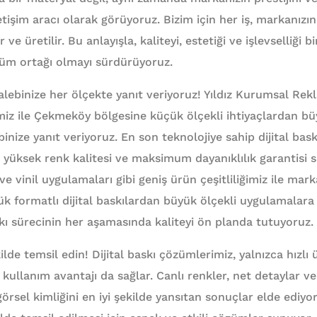
etişim aracı olarak görüyoruz. Bizim için her iş, markanızın 
r ve üretilir. Bu anlayışla, kaliteyi, estetiği ve işlevselliği 
züm ortağı olmayı sürdürüyoruz.
alebinize her ölçekte yanıt veriyoruz! Yıldız Kurumsal Re
iz ile Çekmeköy bölgesine küçük ölçekli ihtiyaçlardan bü
inize yanıt veriyoruz. En son teknolojiye sahip dijital bas
, yüksek renk kalitesi ve maksimum dayanıklılık garantisi s
ve vinil uygulamaları gibi geniş ürün çeşitliliğimiz ile mark
ük formatlı dijital baskılardan büyük ölçekli uygulamalara
baskı sürecinin her aşamasında kaliteyi ön planda tutuyoruz.
lde temsil edin! Dijital baskı çözümlerimiz, yalnızca hızlı 
llanım avantajı da sağlar. Canlı renkler, net detaylar v
örsel kimliğini en iyi şekilde yansıtan sonuçlar elde ediyo