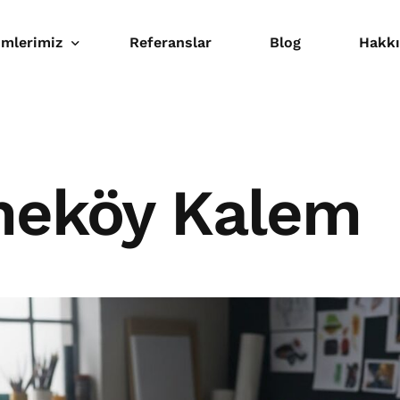
mlerimiz
Referanslar
Blog
Hakk
baa
al Baskı
eköy Kalem
osyon Ürünler