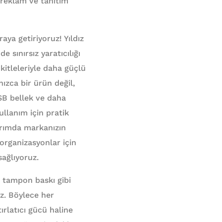
 reklam ve tanıtım
raya getiriyoruz! Yıldız
sınırsız yaratıcılığı
 kitleleriyle daha güçlü
ızca bir ürün değil,
 USB bellek ve daha
ullanım için pratik
sarımda markanızın
 organizasyonlar için
sağlıyoruz.
e tampon baskı gibi
uz. Böylece her
rlatıcı gücü haline