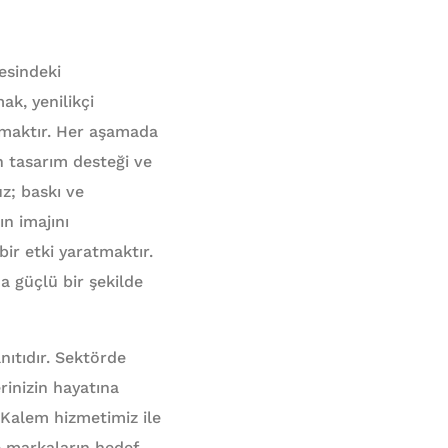
esindeki
k, yenilikçi
lamaktır. Her aşamada
n tasarım desteği ve
z; baskı ve
n imajını
bir etki yaratmaktır.
da güçlü bir şekilde
ıtıdır. Sektörde
erinizin hayatına
 Kalem hizmetimiz ile
ve markaların hedef