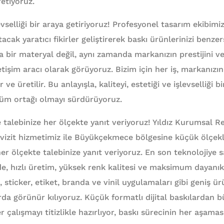
retiyoruz.
levselliği bir araya getiriyoruz! Profesyonel tasarım ekibimi
acak yaratıcı fikirler geliştirerek baskı ürünlerinizi benzer
 bir materyal değil, aynı zamanda markanızın prestijini ve 
etişim aracı olarak görüyoruz. Bizim için her iş, markanızın 
r ve üretilir. Bu anlayışla, kaliteyi, estetiği ve işlevselliği 
züm ortağı olmayı sürdürüyoruz.
e talebinize her ölçekte yanıt veriyoruz! Yıldız Kurumsal 
vizit hizmetimiz ile Büyükçekmece bölgesine küçük ölçekl
er ölçekte talebinize yanıt veriyoruz. En son teknolojiye sa
e, hızlı üretim, yüksek renk kalitesi ve maksimum dayanıklı
 sticker, etiket, branda ve vinil uygulamaları gibi geniş ürü
rda görünür kılıyoruz. Küçük formatlı dijital baskılardan b
çalışmayı titizlikle hazırlıyor, baskı sürecinin her aşamas