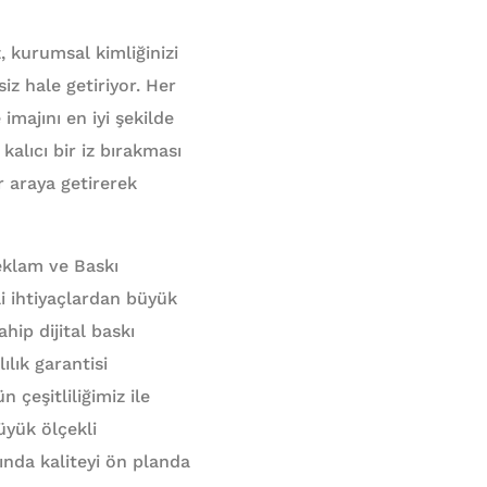
z, kurumsal kimliğinizi
siz hale getiriyor. Her
imajını en iyi şekilde
kalıcı bir iz bırakması
bir araya getirerek
Reklam ve Baskı
i ihtiyaçlardan büyük
hip dijital baskı
lık garantisi
n çeşitliliğimiz ile
üyük ölçekli
ında kaliteyi ön planda