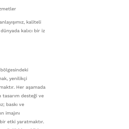
zmetler
layışımız, kaliteli
dünyada kalıcı bir iz
bölgesindeki
k, yenilikçi
lamaktır. Her aşamada
n tasarım desteği ve
z; baskı ve
n imajını
bir etki yaratmaktır.