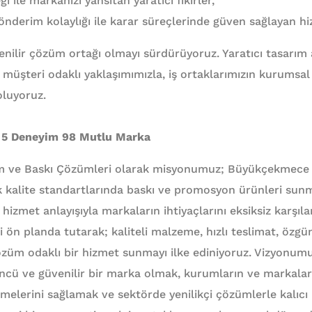
 ile markanızı yansıtan yaratıcı fikirler,
derim kolaylığı ile karar süreçlerinde güven sağlayan hi
nilir çözüm ortağı olmayı sürdürüyoruz. Yaratıcı tasarım an
müşteri odaklı yaklaşımımızla, iş ortaklarımızın kurumsal 
oluyoruz.
 5 Deneyim 98 Mutlu Marka
am ve Baskı Çözümleri olarak misyonumuz; Büyükçekmece 
 kalite standartlarında baskı ve promosyon ürünleri sunma
 hizmet anlayışıyla markaların ihtiyaçlarını eksiksiz karşı
ön planda tutarak; kaliteli malzeme, hızlı teslimat, özgü
züm odaklı bir hizmet sunmayı ilke ediniyoruz. Vizyonumu
cü ve güvenilir bir marka olmak, kurumların ve markaları
melerini sağlamak ve sektörde yenilikçi çözümlerle kalıcı 