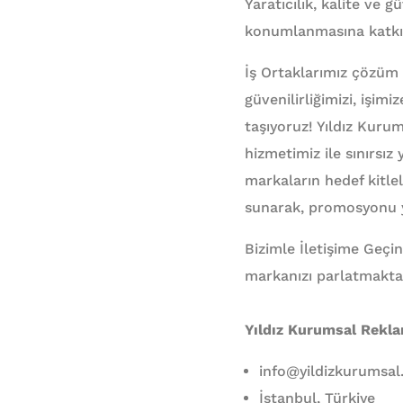
Yaratıcılık, kalite ve 
konumlanmasına katkı
İş Ortaklarımız çözüm
güvenilirliğimizi, işim
taşıyoruz! Yıldız Kuru
hizmetimiz ile sınırsız 
markaların hedef kitle
sunarak, promosyonu yal
Bizimle İletişime Geçin
markanızı parlatmakta
Yıldız Kurumsal Rekl
info@yildizkurumsa
İstanbul, Türkiye