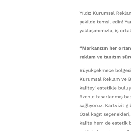
Yıldız Kurumsal Rekla
şekilde temsil edin! Ya
yaklaşımımızla, iş ort
“Markanızın her ortam
reklam ve tanıtım süre
Büyükçekmece bölgesi K
Kurumsal Reklam ve Ba
kaliteyi estetikle bul
özenle tasarlanmış bas
sağlıyoruz. Kartvizit g
Özel kağıt seçenekleri,
kalite hem de estetik b