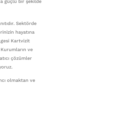
da güçlü bir şekilde
ıtıdır. Sektörde
erinizin hayatına
esi Kartvizit
z. Kurumların ve
ratıcı çözümler
yoruz.
dımcı olmaktan ve