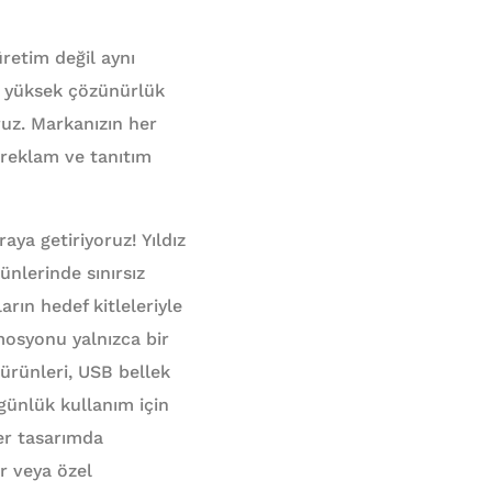
üretim değil aynı
e yüksek çözünürlük
ruz. Markanızın her
 reklam ve tanıtım
raya getiriyoruz! Yıldız
nlerinde sınırsız
arın hedef kitleleriyle
mosyonu yalnızca bir
l ürünleri, USB bellek
 günlük kullanım için
her tasarımda
ar veya özel