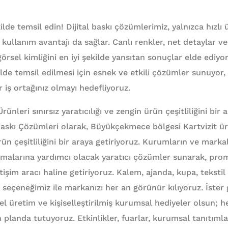
lde temsil edin! Dijital baskı çözümlerimiz, yalnızca hızlı 
llanım avantajı da sağlar. Canlı renkler, net detaylar v
örsel kimliğini en iyi şekilde yansıtan sonuçlar elde ediyo
lde temsil edilmesi için esnek ve etkili çözümler sunuyor,
r iş ortağınız olmayı hedefliyoruz.
leri sınırsız yaratıcılığı ve zengin ürün çeşitliliğini bir a
skı Çözümleri olarak, Büyükçekmece bölgesi Kartvizit ürü
rün çeşitliliğini bir araya getiriyoruz. Kurumların ve markal
rmalarına yardımcı olacak yaratıcı çözümler sunarak, pro
letişim aracı haline getiriyoruz. Kalem, ajanda, kupa, teksti
 seçeneğimiz ile markanızı her an görünür kılıyoruz. İster
zel üretim ve kişiselleştirilmiş kurumsal hediyeler olsun; 
 planda tutuyoruz. Etkinlikler, fuarlar, kurumsal tanıtıml