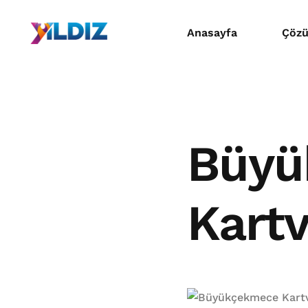
Anasayfa
Çözü
Mat
Dijit
Büyü
Prom
Kartv